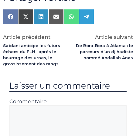
Share
Share
Share
Share
Share
Share
on
on
on
on
on
on
Facebook
X
LinkedIn
Email
WhatsApp
Telegram
(Twitter)
Article précédent
Article suivant
Saïdani anticipe les futurs
De Bora-Bora à Atlanta : le
échecs du FLN : après le
parcours d’un djihadiste
bourrage des urnes, le
nommé Abdallah Anas
grossissement des rangs
Laisser un commentaire
Commentaire