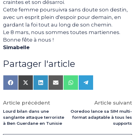
craintes et son désarroi.
Cette femme poursuivra sans doute son destin,
avec un esprit plein d'espoir pour demain, en
gardant la foi tout au long de son chemin.
Le 8 mars, nous sommes toutes martiennes.
Bonne fête à nous !
Simabelle
Partager l'article
Share
Share
Share
Share
Share
Share
on
on
on
on
on
on
Facebook
X
LinkedIn
Email
WhatsApp
Telegram
(Twitter)
Article précédent
Article suivant
Lourd bilan dans une
Ooredoo lance sa SIM multi-
sanglante attaque terroriste
format adaptable à tous les
à Ben Guerdane en Tunisie
supports