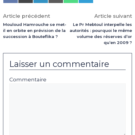
on
on
on
on
on
on
Facebook
X
LinkedIn
Email
WhatsApp
Telegram
(Twitter)
Article précédent
Article suivant
Mouloud Hamrouche se met-
Le Pr Mebtoul interpelle les
il en orbite en prévision de la
autorités : pourquoi le même
succession à Bouteflika ?
volume des réserves d’or
qu’en 2009 ?
Laisser un commentaire
Commentaire