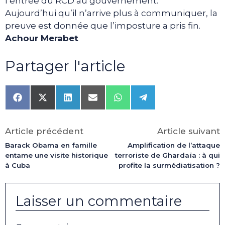
l’entrée du RCD au gouvernement.
Aujourd’hui qu’il n’arrive plus à communiquer, la
preuve est donnée que l’imposture a pris fin.
Achour Merabet
Partager l'article
Share
Share
Share
Share
Share
Share
on
on
on
on
on
on
Facebook
X
LinkedIn
Email
WhatsApp
Telegram
(Twitter)
Article précédent
Article suivant
Barack Obama en famille
Amplification de l’attaque
entame une visite historique
terroriste de Ghardaïa : à qui
à Cuba
profite la surmédiatisation ?
Laisser un commentaire