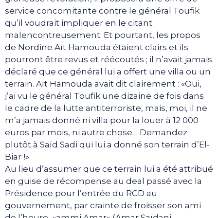
service concomitante contre le général Toufik
qu’il voudrait impliquer en le citant
malencontreusement. Et pourtant, les propos
de Nordine Aït Hamouda étaient clairs et ils
pourront être revus et réécoutés ; il n’avait jamais
déclaré que ce général lui a offert une villa ou un
terrain. Aït Hamouda avait dit clairement : «Oui,
j’ai vu le général Toufik une dizaine de fois dans
le cadre de la lutte antiterroriste, mais, moi, il ne
m’a jamais donné ni villa pour la louer à 12 000
euros par mois, ni autre chose… Demandez
plutôt à Saïd Sadi qui lui a donné son terrain d’El-
Biar !»
Au lieu d’assumer que ce terrain lui a été attribué
en guise de récompense au deal passé avec la
Présidence pour l’entrée du RCD au
gouvernement, par crainte de froisser son ami
de l’heure, «ammi Amar» (Amar Saïdani,