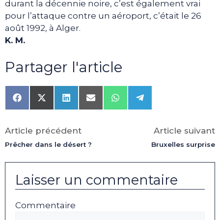
durant la décennie noire, c’est également vrai
pour l’attaque contre un aéroport, c’était le 26
août 1992, à Alger.
K. M.
Partager l'article
Share
Share
Share
Share
Share
Share
on
on
on
on
on
on
Facebook
X
LinkedIn
Email
WhatsApp
Telegram
(Twitter)
Article précédent
Article suivant
Prêcher dans le désert ?
Bruxelles surprise
Laisser un commentaire
Commentaire