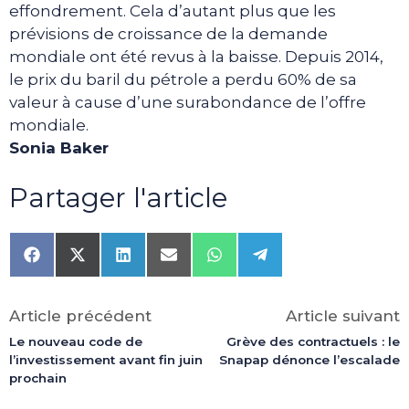
effondrement. Cela d’autant plus que les
prévisions de croissance de la demande
mondiale ont été revus à la baisse. Depuis 2014,
le prix du baril du pétrole a perdu 60% de sa
valeur à cause d’une surabondance de l’offre
mondiale.
Sonia Baker
Partager l'article
Share
Share
Share
Share
Share
Share
on
on
on
on
on
on
Facebook
X
LinkedIn
Email
WhatsApp
Telegram
(Twitter)
Article précédent
Article suivant
Le nouveau code de
Grève des contractuels : le
l’investissement avant fin juin
Snapap dénonce l’escalade
prochain