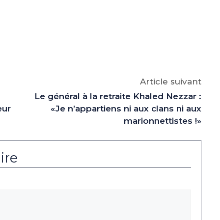
e
p
gram
Article suivant
Le général à la retraite Khaled Nezzar :
eur
«Je n’appartiens ni aux clans ni aux
marionnettistes !»
ire