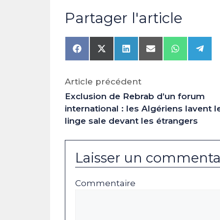
Partager l'article
Share
Share
Share
Share
Share
Shar
on
on
on
on
on
on
Facebook
X
LinkedIn
Email
WhatsAp
Tele
(Twitter)
Article précédent
Exclusion de Rebrab d’un forum
international : les Algériens lavent l
linge sale devant les étrangers
Laisser un commenta
Commentaire