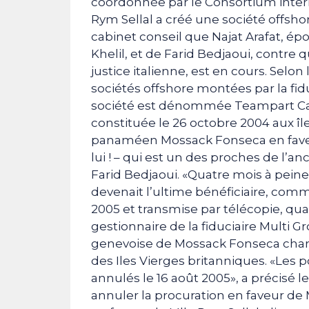
coordonnée par le Consortium interna
Rym Sellal a créé une société offs
cabinet conseil que Najat Arafat, ép
Khelil, et de Farid Bedjaoui, contre 
justice italienne, est en cours. Selon
sociétés offshore montées par la fid
société est dénommée Teampart Capi
constituée le 26 octobre 2004 aux îl
panaméen Mossack Fonseca en fave
lui ! – qui est un des proches de l’an
Farid Bedjaoui. «Quatre mois à peine
devenait l’ultime bénéficiaire, comme
2005 et transmise par télécopie, qua
gestionnaire de la fiduciaire Multi 
genevoise de Mossack Fonseca chargé
des Iles Vierges britanniques. «Les
annulés le 16 août 2005», a précisé l
annuler la procuration en faveur de