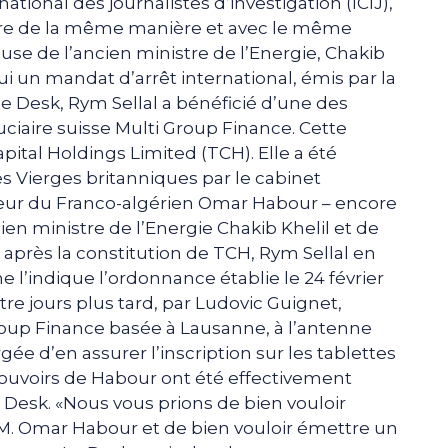
tional des journalistes d’investigation (ICIJ),
hore de la même manière et avec le même
ouse de l’ancien ministre de l’Energie, Chakib
qui un mandat d’arrêt international, émis par la
 le Desk, Rym Sellal a bénéficié d’une des
uciaire suisse Multi Group Finance. Cette
tal Holdings Limited (TCH). Elle a été
es Vierges britanniques par le cabinet
ur du Franco-algérien Omar Habour – encore
cien ministre de l’Energie Chakib Khelil et de
 après la constitution de TCH, Rym Sellal en
 l’indique l’ordonnance établie le 24 février
tre jours plus tard, par Ludovic Guignet,
Group Finance basée à Lausanne, à l’antenne
e d’en assurer l’inscription sur les tablettes
 pouvoirs de Habour ont été effectivement
e Desk. «Nous vous prions de bien vouloir
 M. Omar Habour et de bien vouloir émettre un