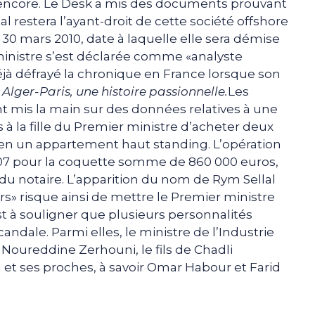
on encore. Le Desk a mis des documents prouvant
al restera l’ayant-droit de cette société offshore
 30 mars 2010, date à laquelle elle sera démise
 ministre s’est déclarée comme «analyste
éjà défrayé la chronique en France lorsque son
e
Alger-Paris, une histoire passionnelle.
Les
 ont mis la main sur des données relatives à une
 à la fille du Premier ministre d’acheter deux
r en un appartement haut standing. L’opération
 2007 pour la coquette somme de 860 000 euros,
du notaire. L’apparition du nom de Rym Sellal
» risque ainsi de mettre le Premier ministre
est à souligner que plusieurs personnalités
andale. Parmi elles, le ministre de l’Industrie
Noureddine Zerhouni, le fils de Chadli
 et ses proches, à savoir Omar Habour et Farid