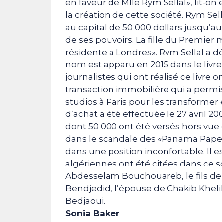
en faveur de Mlle Rym Sellal», lit-
la création de cette société. Rym Sell
au capital de 50 000 dollars jusqu’au
de ses pouvoirs. La fille du Premier
résidente à Londres». Rym Sellal a d
nom est apparu en 2015 dans le livr
journalistes qui ont réalisé ce livre
transaction immobilière qui a permis
studios à Paris pour les transforme
d’achat a été effectuée le 27 avril
dont 50 000 ont été versés hors vue 
dans le scandale des «Panama Papers
dans une position inconfortable. Il 
algériennes ont été citées dans ce sc
Abdesselam Bouchouareb, le fils de 
Bendjedid, l’épouse de Chakib Khelil
Bedjaoui.
Sonia Baker