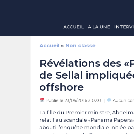
Aller
au
contenu
ACCUEIL
A LA UNE
INTERV
Accueil
»
Non classé
Révélations des «P
de Sellal impliqu
offshore
Publié le 23/05/2016 à 02:01 |
Aucun co
La fille du Premier ministre, Abdelm
relatif au scandale «Panama Papers»
abouti l’enquête mondiale initiée p