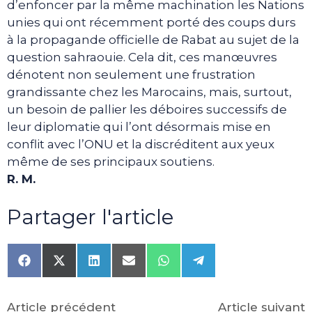
d’enfoncer par la même machination les Nations
unies qui ont récemment porté des coups durs
à la propagande officielle de Rabat au sujet de la
question sahraouie. Cela dit, ces manœuvres
dénotent non seulement une frustration
grandissante chez les Marocains, mais, surtout,
un besoin de pallier les déboires successifs de
leur diplomatie qui l’ont désormais mise en
conflit avec l’ONU et la discréditent aux yeux
même de ses principaux soutiens.
R. M.
Partager l'article
Share
Share
Share
Share
Share
Share
on
on
on
on
on
on
Facebook
X
LinkedIn
Email
WhatsApp
Telegram
(Twitter)
Article précédent
Article suivant