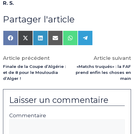
R. S.
Partager l'article
Share
Share
Share
Share
Share
Share
on
on
on
on
on
on
Facebook
X
LinkedIn
Email
WhatsApp
Telegram
(Twitter)
Article précédent
Article suivant
Finale de la Coupe d’Algérie :
«Matchs truqués» : la FAF
et de 8 pour le Mouloudia
prend enfin les choses en
d’Alger !
main
Laisser un commentaire
Commentaire