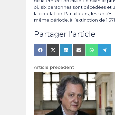
de la Protection civile. Le bilan le pl
où six personnes sont décédées et 3
la circulation. Par ailleurs, les unité
même période, à l’extinction de 1 571
Partager l'article
Share
Share
Share
Share
Share
Shar
on
on
on
on
on
on
Facebook
X
LinkedIn
Email
WhatsAp
Tele
(Twitter)
Article précédent