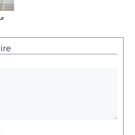
ur
ire