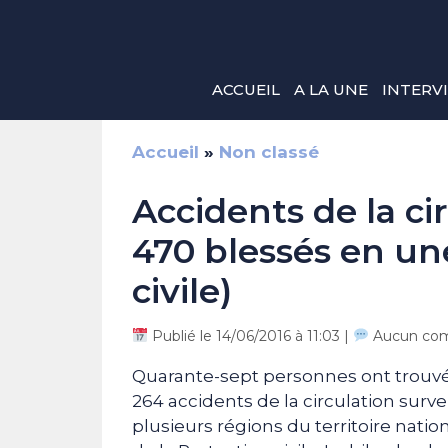
Aller
au
contenu
ACCUEIL
A LA UNE
INTERV
Accueil
»
Non classé
Accidents de la cir
470 blessés en un
civile)
Publié le 14/06/2016 à 11:03 |
Aucun com
Quarante-sept personnes ont trouvé l
264 accidents de la circulation surve
plusieurs régions du territoire nation