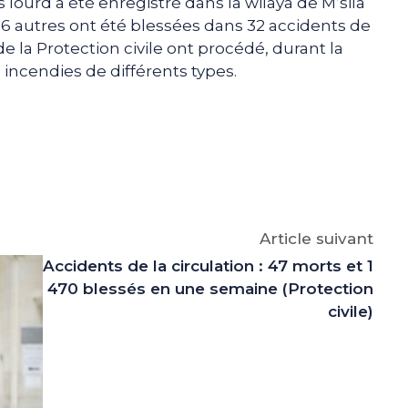
us lourd a été enregistré dans la wilaya de M’sila
6 autres ont été blessées dans 32 accidents de
s de la Protection civile ont procédé, durant la
 incendies de différents types.
e
p
gram
Article suivant
Accidents de la circulation : 47 morts et 1
470 blessés en une semaine (Protection
civile)