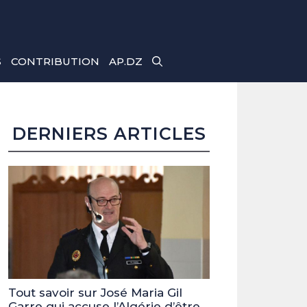
S
CONTRIBUTION
AP.DZ
DERNIERS ARTICLES
Tout savoir sur José Maria Gil
Garre qui accuse l’Algérie d’être