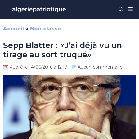
Aller
Me
au
contenu
Accueil
»
Non classé
Sepp Blatter : «J’ai déjà vu un
tirage au sort truqué»
Publié le 14/06/2016 à 12:17 |
Aucun commentaire