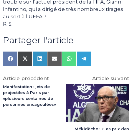
trouble sur l’actuel président de la FIFA, Gianni
Infantino, qui a dirigé de très nombreux tirages
au sort à l’UEFA ?
R. S.
Partager l'article
Share
Share
Share
Share
Share
Share
on
on
on
on
on
on
Facebook
X
LinkedIn
Email
WhatsApp
Telegram
(Twitter)
Article précédent
Article suivant
Manifestation : jets de
projectiles à Paris par
«plusieurs centaines de
personnes encagoulées»
Mékidèche : «Les prix des