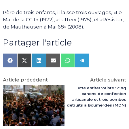
Père de trois enfants, il laisse trois ouvrages, «Le
Mai de la CGT» (1972), «Lutter» (1975), et «Résister,
de Mauthausen à Mai 68» (2008).
Partager l'article
Share
Share
Share
Share
Share
Share
on
on
on
on
on
on
Facebook
X
LinkedIn
Email
WhatsApp
Telegram
(Twitter)
Article précédent
Article suivant
Lutte antiterroriste : cinq
canons de confection
artisanale et trois bombes
détruits à Boumerdès (MDN)