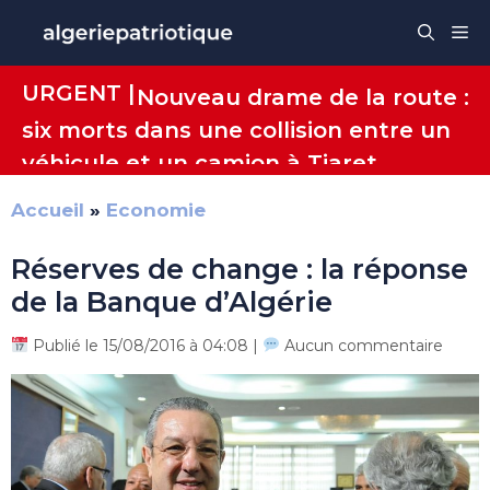
Aller
Me
au
contenu
URGENT |
Nouveau drame de la route :
six morts dans une collision entre un
véhicule et un camion à Tiaret
Accueil
»
Economie
Réserves de change : la réponse
de la Banque d’Algérie
Publié le 15/08/2016 à 04:08 |
Aucun commentaire