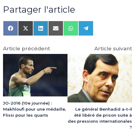
Partager l'article
Share
Share
Share
Share
Share
Share
on
on
on
on
on
on
Facebook
X
LinkedIn
Email
WhatsApp
Telegram
(Twitter)
Article précédent
Article suivant
JO-2016 (10e journée) :
Makhloufi pour une médaille,
Le général Benhadid a-t-il
Flissi pour les quarts
été libéré de prison suite à
des pressions internationales
?