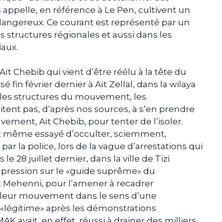
ppelle, en référence à Le Pen, cultivent un
angereux. Ce courant est représenté par un
es structures régionales et aussi dans les
iaux.
Aït Chebib qui vient d’être réélu à la tête du
 fin février dernier à Aït Zellal, dans la wilaya
 les structures du mouvement, les
itent pas, d’après nos sources, à s’en prendre
ent, Aït Chebib, pour tenter de l’isoler.
ent même essayé d’occulter, sciemment,
par la police, lors de la vague d’arrestations qui
le 28 juillet dernier, dans la ville de Tizi
e pression sur le «guide suprême» du
 Mehenni, pour l’amener à recadrer
de leur mouvement dans le sens d’une
t «légitime» après les démonstrations
AK avait, en effet, réussi à drainer des milliers