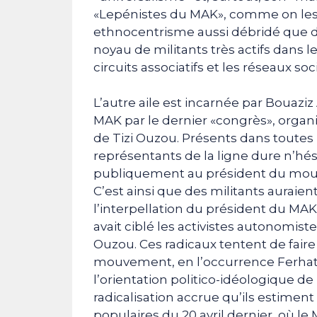
«Lepénistes du MAK», comme on les a
ethnocentrisme aussi débridé que d
noyau de militants très actifs dans l
circuits associatifs et les réseaux soc
L’autre aile est incarnée par Bouaziz 
MAK par le dernier «congrès», organisé
de Tizi Ouzou. Présents dans toutes
représentants de la ligne dure n’hés
publiquement au président du mouvem
C’est ainsi que des militants aurai
l’interpellation du président du MAK 
avait ciblé les activistes autonomistes 
Ouzou. Ces radicaux tentent de fair
mouvement, en l’occurrence Ferhat
l’orientation politico-idéologique 
radicalisation accrue qu’ils estimen
populaires du 20 avril dernier, où le M