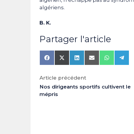
algérien, n’échappe pas au syndrome 
algériens.
B. K.
Partager l'article
Share
Share
Share
Share
Share
Shar
on
on
on
on
on
on
Facebook
X
LinkedIn
Email
WhatsAp
Tele
(Twitter)
Article précédent
Nos dirigeants sportifs cultivent le
mépris