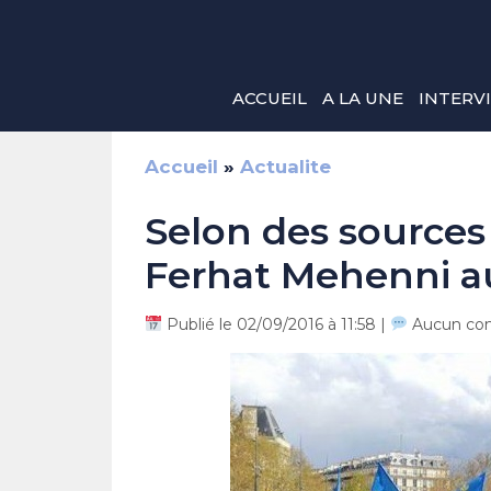
Aller
au
contenu
ACCUEIL
A LA UNE
INTERV
Accueil
»
Actualite
Selon des sources 
Ferhat Mehenni au
Publié le 02/09/2016 à 11:58 |
Aucun co