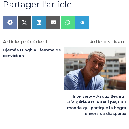
Partager l'article
Share
Share
Share
Share
Share
Share
on
on
on
on
on
on
Facebook
X
LinkedIn
Email
WhatsApp
Telegram
(Twitter)
Article précédent
Article suivant
Djemâa Djoghlal, femme de
conviction
Interview – Azouz Begag :
«L’Algérie est le seul pays au
monde qui pratique la hogra
envers sa diaspora»