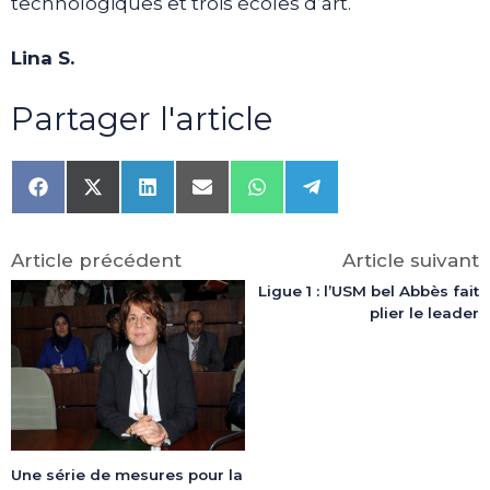
technologiques et trois écoles d’art.
Lina S.
Partager l'article
Share
Share
Share
Share
Share
Share
on
on
on
on
on
on
Facebook
X
LinkedIn
Email
WhatsApp
Telegram
(Twitter)
Article précédent
Article suivant
Ligue 1 : l’USM bel Abbès fait
plier le leader
Une série de mesures pour la