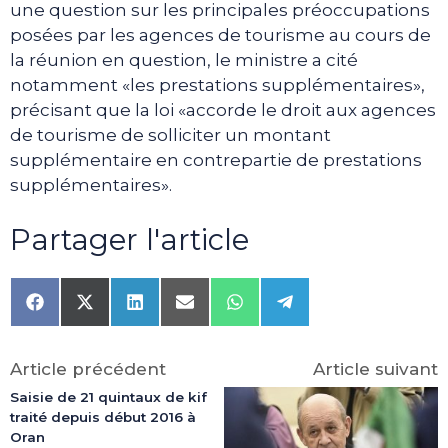
une question sur les principales préoccupations
posées par les agences de tourisme au cours de
la réunion en question, le ministre a cité
notamment «les prestations supplémentaires»,
précisant que la loi «accorde le droit aux agences
de tourisme de solliciter un montant
supplémentaire en contrepartie de prestations
supplémentaires».
Partager l'article
Share
Share
Share
Share
Share
Share
on
on
on
on
on
on
Facebook
X
LinkedIn
Email
WhatsApp
Telegram
(Twitter)
Article précédent
Article suivant
Saisie de 21 quintaux de kif
traité depuis début 2016 à
Oran