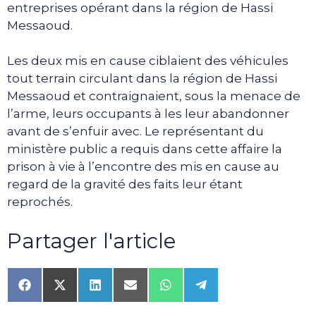
entreprises opérant dans la région de Hassi
Messaoud.
Les deux mis en cause ciblaient des véhicules
tout terrain circulant dans la région de Hassi
Messaoud et contraignaient, sous la menace de
l’arme, leurs occupants à les leur abandonner
avant de s’enfuir avec. Le représentant du
ministère public a requis dans cette affaire la
prison à vie à l’encontre des mis en cause au
regard de la gravité des faits leur étant
reprochés.
Partager l'article
Share
Share
Share
Share
Share
Share
on
on
on
on
on
on
Facebook
X
LinkedIn
Email
WhatsApp
Telegram