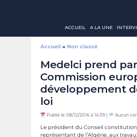
Aller
au
contenu
ACCUEIL
A LA UNE
INTERV
Accueil
»
Non classé
Medelci prend par
Commission euro
développement de 
loi
Publié le 08/12/2016 à 14:39 |
Aucun co
Le président du Conseil constitution
représentant de l’Algérie, aux trava