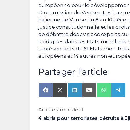
européenne pour le développement d
«Commission de Venise». Les travaux d
italienne de Venise du 8 au 10 décem
justice constitutionnelle et les dro
de débattre des avis des experts su
juridiques dans les Etats membres. C
représentants de 61 Etats membres 
européens et 14 autres non-européens,
Partager l'article
Share
Share
Share
Share
Share
Shar
on
on
on
on
on
on
Facebook
X
LinkedIn
Email
WhatsAp
Tele
(Twitter)
Article précédent
4 abris pour terroristes détruits à Jij