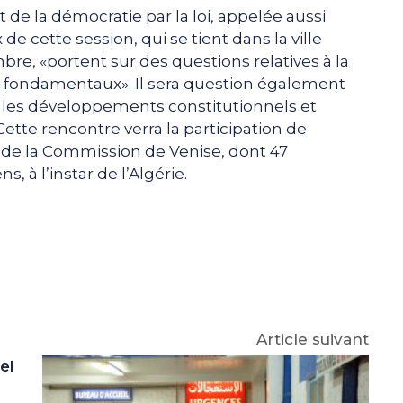
e la démocratie par la loi, appelée aussi
e cette session, qui se tient dans la ville
bre, «portent sur des questions relatives à la
its fondamentaux». Il sera question également
r les développements constitutionnels et
ette rencontre verra la participation de
de la Commission de Venise, dont 47
 à l’instar de l’Algérie.
e
p
gram
Article suivant
el