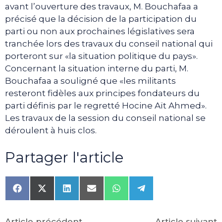
avant l’ouverture des travaux, M. Bouchafaa a
précisé que la décision de la participation du
parti ou non aux prochaines législatives sera
tranchée lors des travaux du conseil national qui
porteront sur «la situation politique du pays».
Concernant la situation interne du parti, M.
Bouchafaa a souligné que «les militants
resteront fidèles aux principes fondateurs du
parti définis par le regretté Hocine Aït Ahmed».
Les travaux de la session du conseil national se
déroulent à huis clos.
Partager l'article
Share
Share
Share
Share
Share
Share
on
on
on
on
on
on
Facebook
X
LinkedIn
Email
WhatsApp
Telegram
(Twitter)
Article précédent
Article suivant