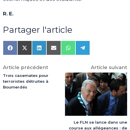
R. E.
Partager l'article
Share
Share
Share
Share
Share
Share
on
on
on
on
on
on
Facebook
X
LinkedIn
Email
WhatsApp
Telegram
(Twitter)
Article précédent
Article suivant
Trois casemates pour
terroristes détruites à
Boumerdés
Le FLN se lance dans une
course aux allégeances : de