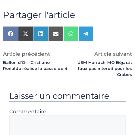
Partager l'article
Share
Share
Share
Share
Share
Share
on
on
on
on
on
on
Facebook
X
LinkedIn
Email
WhatsApp
Telegram
(Twitter)
Article précédent
Article suivant
Ballon d’Or : Cristiano
USM Harrach-MO Béjaïa :
Ronaldo réalise la passe de 4
faux pas interdit pour les
Crabes
Laisser un commentaire
Commentaire