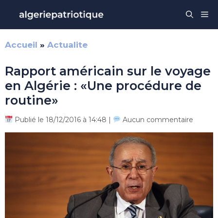
Aller
Me
au
contenu
Accueil
»
Actualite
Rapport américain sur le voyage
en Algérie : «Une procédure de
routine»
Publié le 18/12/2016 à 14:48 |
Aucun commentaire