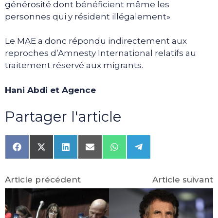
générosité dont bénéficient même les
personnes qui y résident illégalement».
Le MAE a donc répondu indirectement aux
reproches d’Amnesty International relatifs au
traitement réservé aux migrants.
Hani Abdi et Agence
Partager l'article
Share
Share
Share
Share
Share
Share
on
on
on
on
on
on
Facebook
X
LinkedIn
Email
WhatsApp
Telegram
(Twitter)
Article précédent
Article suivant