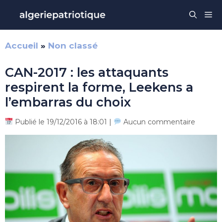
Aller
Me
au
contenu
Accueil
»
Non classé
CAN-2017 : les attaquants
respirent la forme, Leekens a
l’embarras du choix
Publié le 19/12/2016 à 18:01 |
Aucun commentaire