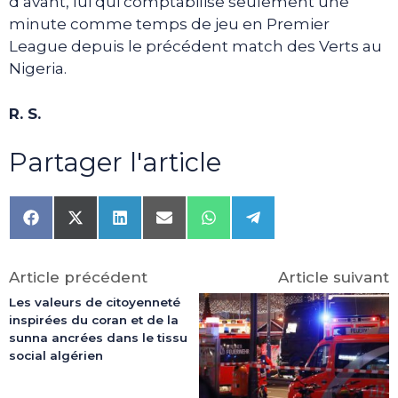
d’avant, lui qui comptabilise seulement une
minute comme temps de jeu en Premier
League depuis le précédent match des Verts au
Nigeria.
R. S.
Partager l'article
Share
Share
Share
Share
Share
Share
on
on
on
on
on
on
Facebook
X
LinkedIn
Email
WhatsApp
Telegram
(Twitter)
Article précédent
Article suivant
Les valeurs de citoyenneté
inspirées du coran et de la
sunna ancrées dans le tissu
social algérien