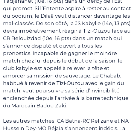
Tadjenanet (10e, 16 pts) dans un derby de l’Est
qui promet. Si l’Entente aspire à rester au contact
du podium, le Difaâ veut distancer davantage les
mal-classés. De son côté, la JS Kabylie (14e, 13 pts)
devra impérativement réagir à Tizi-Ouzou face au
CR Belouizdad (10e, 16 pts) dans un match qui
s’annonce disputé et ouvert à tous les
pronostics. Incapable de gagner le moindre
match chez lui depuis le début de la saison, le
club kabyle est appelé à relever la tête et
amorcer sa mission de sauvetage. Le Chabab,
habitué à revenir de Tizi-Ouzou avec le gain du
match, veut poursuivre sa série d’invincibilité
enclenchée depuis l’arrivée à la barre technique
du Marocain Badou Zaki.
Les autres matches, CA Batna-RC Relizane et NA
Hussein Dey-MO Béjaïa s’annoncent indécis. La