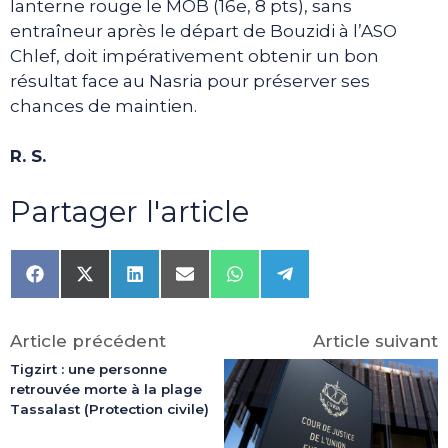
lanterne rouge le MOB (16e, 8 pts), sans
entraîneur après le départ de Bouzidi à l’ASO
Chlef, doit impérativement obtenir un bon
résultat face au Nasria pour préserver ses
chances de maintien.
R. S.
Partager l'article
Share
Share
Share
Share
Share
Share
on
on
on
on
on
on
Facebook
X
LinkedIn
Email
WhatsApp
Telegram
(Twitter)
Article précédent
Article suivant
Tigzirt : une personne
retrouvée morte à la plage
Tassalast (Protection civile)