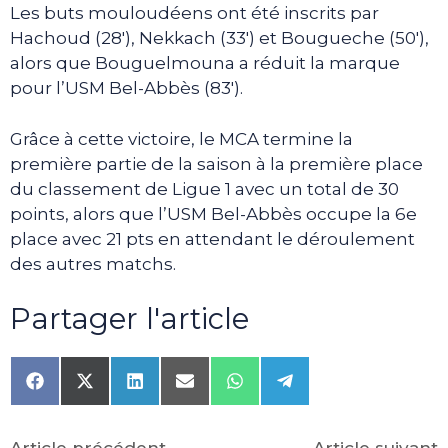
Les buts mouloudéens ont été inscrits par
Hachoud (28′), Nekkach (33′) et Bougueche (50′),
alors que Bouguelmouna a réduit la marque
pour l’USM Bel-Abbès (83′).
Grâce à cette victoire, le MCA termine la
première partie de la saison à la première place
du classement de Ligue 1 avec un total de 30
points, alors que l’USM Bel-Abbès occupe la 6e
place avec 21 pts en attendant le déroulement
des autres matchs.
Partager l'article
Share
Share
Share
Share
Share
Share
on
on
on
on
on
on
Facebook
X
LinkedIn
Email
WhatsApp
Telegram
(Twitter)