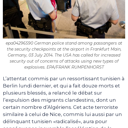
epa04296590 German police stand among passangers at
the security checkpoints at the airport in Frankfurt Main,
Germany, 03 July 2014. The USA has called for increased
security out of concerns of attacks using new types of
explosives. EPA/FRANK RUMPENHORST
L’attentat commis par un ressortissant tunisien à
Berlin lundi dernier, et qui a fait douze morts et
plusieurs blessés, a relancé le débat sur
l’expulsion des migrants clandestins, dont un
certain nombre d’Algériens. Cet acte terroriste
similaire à celui de Nice, commis lui aussi par un
délinquant tunisien «radicalisé», aura pour