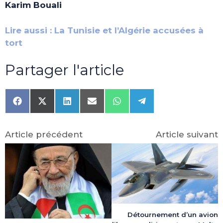
Karim Bouali
Lire aussi : La Tunisie et l’Algérie accusées à
tort
Partager l'article
Share
Share
Share
Share
Share
Share
on
on
on
on
on
on
Facebook
X
LinkedIn
Email
WhatsApp
Telegram
(Twitter)
Article précédent
Article suivant
Détournement d’un avion