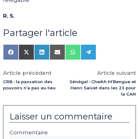
relégable.
R. S.
Partager l'article
Share
Share
Share
Share
Share
Share
on
on
on
on
on
on
Facebook
X
LinkedIn
Email
WhatsApp
Telegram
(Twitter)
Article précédent
Article suivant
CRB : la passation des
Sénégal : Cheikh M’Bengue et
pouvoirs n’a pas eu lieu
Henri Saivet dans les 23 pour
la CAN
Laisser un commentaire
Commentaire