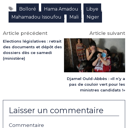
Facebook
X
LinkedIn
Email
WhatsApp
Telegram
Étiquettes
(Twitter)
,
,
,
Bolloré
Hama Amadou
Libye
,
,
Mahamadou Issoufou
Mali
Niger
Article précédent
Article suivant
Elections législatives : retrait
des documents et dépôt des
dossiers dès ce samedi
(ministère)
Djamel Ould-Abbès : «Il n’y a
pas de couloir vert pour les
ministres candidats !»
Laisser un commentaire
Commentaire