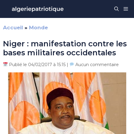
Aller
Me
au
contenu
Accueil
»
Monde
Niger : manifestation contre les
bases militaires occidentales
Publié le 04/02/2017 à 15:15 |
Aucun commentaire