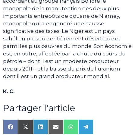
accordant au groupe français Bolloré le
monopole de la manutention des deux plus
importants entrepôts de douane de Niamey,
monopole qui a engendré une hausse
significative des taxes. Le Niger est un pays
sahélien presque entièrement désertique et
parmi les plus pauvres du monde. Son économie
est, en outre, affectée par la chute du cours du
pétrole – dont il est un modeste producteur
depuis 2011 – et la baisse du prix de l’uranium
dont il est un grand producteur mondial.
K. C.
Partager l'article
Share
Share
Share
Share
Share
Share
on
on
on
on
on
on