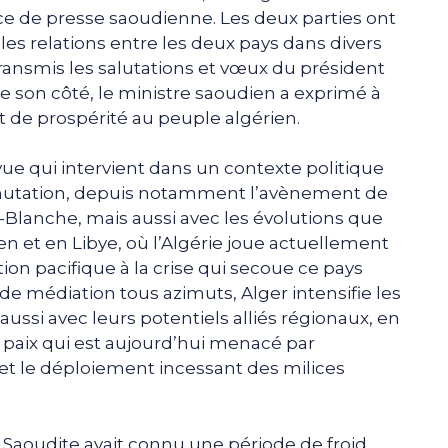
ence de presse saoudienne. Les deux parties ont
es relations entre les deux pays dans divers
ransmis les salutations et vœux du président
De son côté, le ministre saoudien a exprimé à
t de prospérité au peuple algérien.
evue qui intervient dans un contexte politique
e mutation, depuis notamment l’avènement de
-Blanche, mais aussi avec les évolutions que
en et en Libye, où l’Algérie joue actuellement
ion pacifique à la crise qui secoue ce pays
e médiation tous azimuts, Alger intensifie les
aussi avec leurs potentiels alliés régionaux, en
 paix qui est aujourd’hui menacé par
 et le déploiement incessant des milices
ie Saoudite avait connu une période de froid,