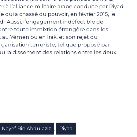
r à l’alliance militaire arabe conduite par Riyad
 qui a chassé du pouvoir, en février 2015, le
i. Aussi, l’engagement indéfectible de
 contre toute immixtion étrangère dans les
e, au Yémen ou en Irak, et son rejet du
nisation terroriste, tel que proposé par
 au raidissement des relations entre les deux
e
p
gram
Nayef Bin Abdulaziz
Riyad
,