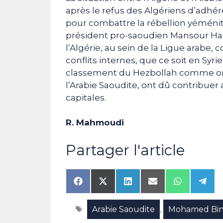
après le refus des Algériens d’adhére
pour combattre la rébellion yéménite
président pro-saoudien Mansour Had
l’Algérie, au sein de la Ligue arabe,
conflits internes, que ce soit en Syri
classement du Hezbollah comme orga
l’Arabie Saoudite, ont dû contribuer
capitales.
R. Mahmoudi
Partager l'article
Share
Share
Share
Share
Share
Shar
on
on
on
on
on
on
Facebook
X
LinkedIn
Email
WhatsAp
Tele
Étiquettes
Arabie Saoudite
Mohamed Bin 
(Twitter)
,