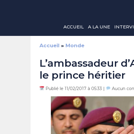
Aller
au
contenu
ACCUEIL
A LA UNE
INTERV
Accueil
»
Monde
L’ambassadeur d’A
le prince héritier
Publié le 11/02/2017 à 05:33 |
Aucun co