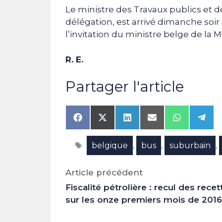
Le ministre des Travaux publics et
délégation, est arrivé dimanche soir 
l’invitation du ministre belge de la Mo
R. E.
Partager l'article
Share
Share
Share
Share
Share
Shar
on
on
on
on
on
on
Facebook
X
LinkedIn
Email
WhatsAp
Tele
Étiquettes
belgique
bus
suburbain
(Twitter)
,
,
,
Article précédent
Fiscalité pétrolière : recul des recet
sur les onze premiers mois de 2016