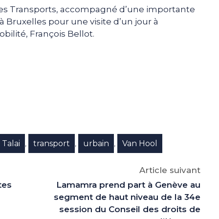
 des Transports, accompagné d’une importante
à Bruxelles pour une visite d’un jour à
bilité, François Bellot.
e
p
gram
Talai
transport
urbain
Van Hool
,
,
,
Article suivant
tes
Lamamra prend part à Genève au
segment de haut niveau de la 34e
session du Conseil des droits de