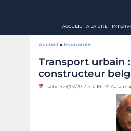
Aller
au
contenu
ACCUEIL
A LA UNE
INTERV
Accueil
»
Economie
Transport urbain :
constructeur bel
Publié le 28/02/2017 à 10:18 |
Aucun co