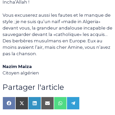
Incha’Allah !
Vous excuserez aussi les fautes et le manque de
style ; je ne suis qu’un naïf «made in Algeria»
devant vous, la grandeur andalouse incapable de
sauvegarder devant la «catholique» les acquis…
Des berbères musulmans en Europe. Eux au
moins avaient l’air, mais cher Amine, vous n’avez
pas la chanson.
Nazim Maiza
Citoyen algérien
Partager l'article
Share
Share
Share
Share
Share
Share
on
on
on
on
on
on
Facebook
X
LinkedIn
Email
WhatsApp
Telegram