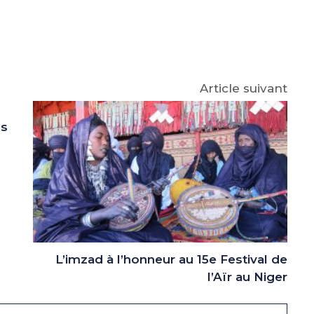
e
p
gram
Article suivant
ns
L’imzad à l’honneur au 15e Festival de
l’Aïr au Niger