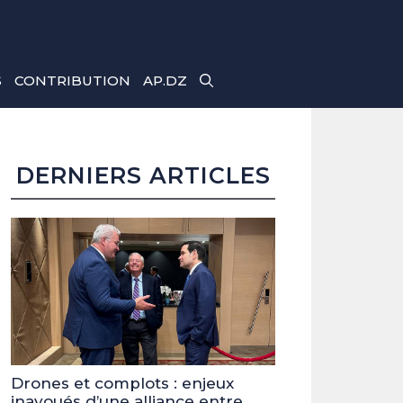
S
CONTRIBUTION
AP.DZ
DERNIERS ARTICLES
Drones et complots : enjeux
inavoués d’une alliance entre