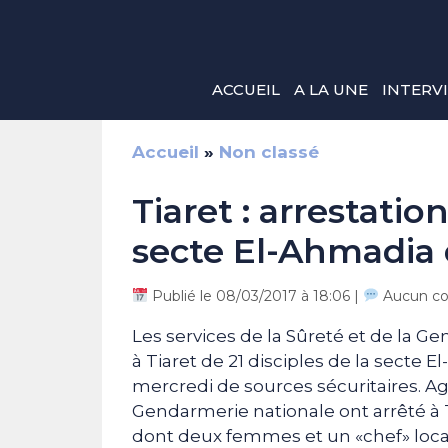
Aller
au
contenu
ACCUEIL
A LA UNE
INTERV
Accueil
»
Non classé
Tiaret : arrestation
secte El-Ahmadia d
Publié le 08/03/2017 à 18:06 |
Aucun c
Les services de la Sûreté et de la G
à Tiaret de 21 disciples de la secte E
mercredi de sources sécuritaires. Agi
Gendarmerie nationale ont arrêté à 
dont deux femmes et un «chef» loca