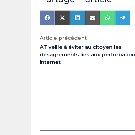
Share
Share
Share
Share
Share
Shar
on
on
on
on
on
on
Facebook
X
LinkedIn
Email
WhatsAp
Tele
(Twitter)
Article précédent
AT veille à éviter au citoyen les
désagréments liés aux perturbatio
internet