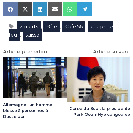
Share
Share
Share
Share
Share
Share
on
on
on
on
on
on
Facebook
X
LinkedIn
Email
WhatsApp
Telegram
Étiquettes
(Twitter)
,
,
,
2 morts
Bâle
Café 56
coups de
,
feu
suisse
Article précédent
Article suivant
Allemagne : un homme
Corée du Sud : la présidente
blesse 5 personnes à
Park Geun-Hye congédiée
Düsseldorf