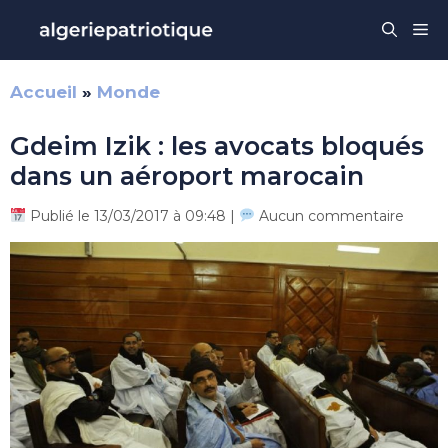
Aller
Me
au
contenu
Accueil
»
Monde
Gdeim Izik : les avocats bloqués
dans un aéroport marocain
Publié le 13/03/2017 à 09:48 |
Aucun commentaire