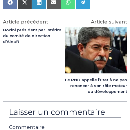
Share
Share
Share
Share
Share
Share
on
on
on
on
on
on
Facebook
X
LinkedIn
Email
WhatsApp
Telegram
(Twitter)
Article précédent
Article suivant
Hocini président par intérim
du comité de direction
d’Alnaft
Le RND appelle l’Etat à ne pas
renoncer à son rôle moteur
du développement
Laisser un commentaire
Commentaire