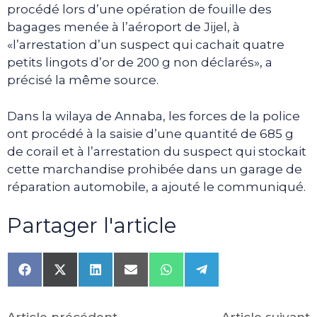
procédé lors d’une opération de fouille des
bagages menée à l’aéroport de Jijel, à
«l’arrestation d’un suspect qui cachait quatre
petits lingots d’or de 200 g non déclarés», a
précisé la même source.
Dans la wilaya de Annaba, les forces de la police
ont procédé à la saisie d’une quantité de 685 g
de corail et à l’arrestation du suspect qui stockait
cette marchandise prohibée dans un garage de
réparation automobile, a ajouté le communiqué.
Partager l'article
Share
Share
Share
Share
Share
Share
on
on
on
on
on
on
Facebook
X
LinkedIn
Email
WhatsApp
Telegram
(Twitter)