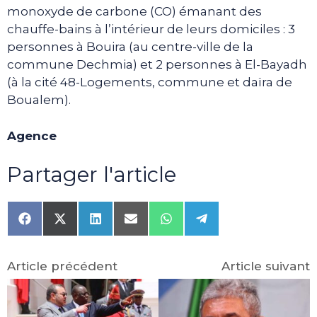
monoxyde de carbone (CO) émanant des
chauffe-bains à l’intérieur de leurs domiciles : 3
personnes à Bouira (au centre-ville de la
commune Dechmia) et 2 personnes à El-Bayadh
(à la cité 48-Logements, commune et daïra de
Boualem).
Agence
Partager l'article
Share
Share
Share
Share
Share
Share
on
on
on
on
on
on
Facebook
X
LinkedIn
Email
WhatsApp
Telegram
(Twitter)
Article précédent
Article suivant