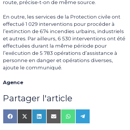
route, précise-t-on de même source.
En outre, les services de la Protection civile ont
effectué 1 029 interventions pour procéder à
l’extinction de 674 incendies urbains, industriels
et autres. Par ailleurs, 6 530 interventions ont été
effectuées durant la même période pour
l’exécution de 5 783 opérations d’assistance à
personne en danger et opérations diverses,
ajoute le communiqué.
Agence
Partager l'article
Share
Share
Share
Share
Share
Share
on
on
on
on
on
on
Facebook
X
LinkedIn
Email
WhatsApp
Telegram