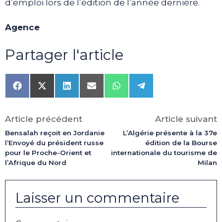
d’emploi lors de l’édition de l’année dernière.
Agence
Partager l'article
Share
Share
Share
Share
Share
Share
on
on
on
on
on
on
Facebook
X
LinkedIn
Email
WhatsApp
Telegram
(Twitter)
Article précédent
Article suivant
Bensalah reçoit en Jordanie
L’Algérie présente à la 37e
l’Envoyé du président russe
édition de la Bourse
pour le Proche-Orient et
internationale du tourisme de
l’Afrique du Nord
Milan
Laisser un commentaire