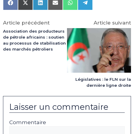
Share
Share
Share
Share
Share
Share
on
on
on
on
on
on
Facebook
X
LinkedIn
Email
WhatsApp
Telegram
(Twitter)
Article précédent
Article suivant
Association des producteurs
de pétrole africains : soutien
au processus de stabilisation
des marchés pétroliers
Législatives : le FLN sur la
dernière ligne droite
Laisser un commentaire
Commentaire