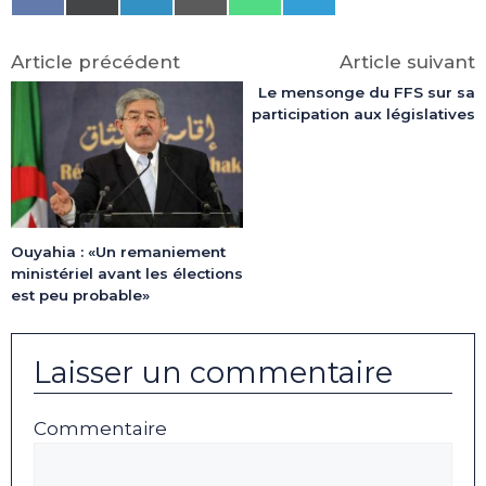
on
on
on
on
on
on
Facebook
X
LinkedIn
Email
WhatsApp
Telegram
(Twitter)
Article précédent
Article suivant
Le mensonge du FFS sur sa
participation aux législatives
Ouyahia : «Un remaniement
ministériel avant les élections
est peu probable»
Laisser un commentaire
Commentaire