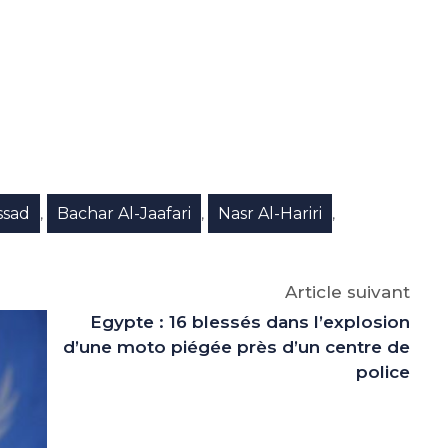
e
p
gram
ssad
Bachar Al-Jaafari
Nasr Al-Hariri
,
,
,
Article suivant
Egypte : 16 blessés dans l’explosion
d’une moto piégée près d’un centre de
police