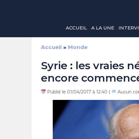
Aller
au
contenu
ACCUEIL
A LA UNE
INTERV
Accueil
»
Monde
Syrie : les vraies 
encore commenc
Publié le 01/04/2017 à 12:40 |
Aucun co