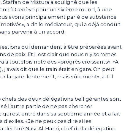
 Staffan de Mistura a souligné que les
venir à Genève pour un sixième round, à une
«Nous avons principalement parlé de substance
t motivés», a dit le médiateur, qui a déjà conduit
sans parvenir à un accord.
 questions qui demandent à être préparées avant
 de paix. Et il est clair que nous n’y sommes
ra a toutefois noté des «progrès croissants». «A
 j’avais dit que le train était en gare. On peut
er la gare, lentement, mais sûrement», a-t-il
s chefs des deux délégations belligérantes sont
usé l’autre partie de ne pas chercher
 qui est entré dans sa septième année et a fait
 d’exilés. «Je ne peux pas dire si les
 déclaré Nasr Al-Hariri, chef de la délégation