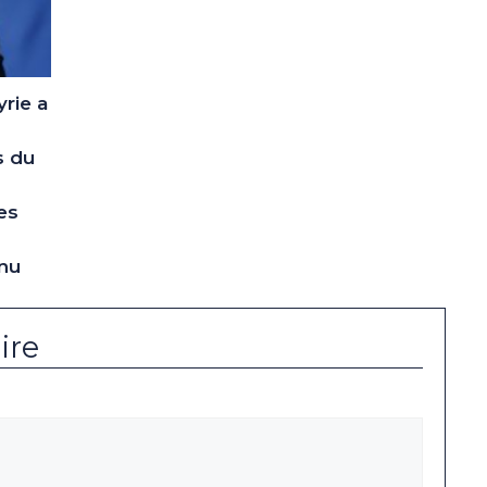
yrie a
s du
es
nu
ire