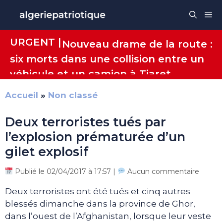
Aller
Me
au
contenu
URGENT |
Nouveau drame de la route :
six morts dans une collision entre un
véhicule et un camion à Tiaret
Accueil
»
Non classé
Deux terroristes tués par
l’explosion prématurée d’un
gilet explosif
Publié le 02/04/2017 à 17:57 |
Aucun commentaire
Deux terroristes ont été tués et cinq autres
blessés dimanche dans la province de Ghor,
dans l’ouest de l’Afghanistan, lorsque leur veste