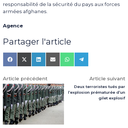
responsabilité de la sécurité du pays aux forces
armées afghanes.
Agence
Partager l'article
Share
Share
Share
Share
Share
Share
on
on
on
on
on
on
Facebook
X
LinkedIn
Email
WhatsApp
Telegram
(Twitter)
Article précédent
Article suivant
Deux terroristes tués par
l’explosion prématurée d’un
gilet explosif