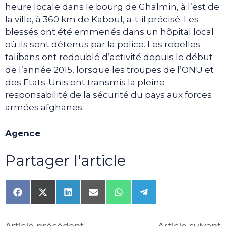
heure locale dans le bourg de Ghalmin, à l’est de
la ville, à 360 km de Kaboul, a-t-il précisé. Les
blessés ont été emmenés dans un hôpital local
où ils sont détenus par la police. Les rebelles
talibans ont redoublé d’activité depuis le début
de l’année 2015, lorsque les troupes de l’ONU et
des Etats-Unis ont transmis la pleine
responsabilité de la sécurité du pays aux forces
armées afghanes.
Agence
Partager l'article
Share
Share
Share
Share
Share
Share
on
on
on
on
on
on
Facebook
X
LinkedIn
Email
WhatsApp
Telegram
(Twitter)