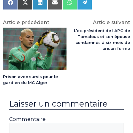
Share
Share
Share
Share
Share
Share
on
on
on
on
on
on
Facebook
X
LinkedIn
Email
WhatsApp
Telegram
(Twitter)
Article précédent
Article suivant
L’ex-président de l’APC de
Tamalous et son épouse
condamnés à six mois de
prison ferme
Prison avec sursis pour le
gardien du MC Alger
Laisser un commentaire
Commentaire