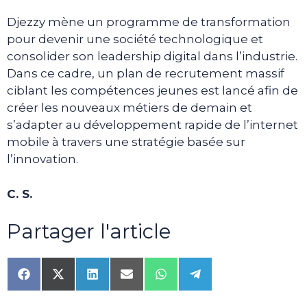
Djezzy mène un programme de transformation
pour devenir une société technologique et
consolider son leadership digital dans l’industrie.
Dans ce cadre, un plan de recrutement massif
ciblant les compétences jeunes est lancé afin de
créer les nouveaux métiers de demain et
s’adapter au développement rapide de l’internet
mobile à travers une stratégie basée sur
l’innovation.
C. S.
Partager l'article
Share
Share
Share
Share
Share
Share
on
on
on
on
on
on
Facebook
X
LinkedIn
Email
WhatsApp
Telegram