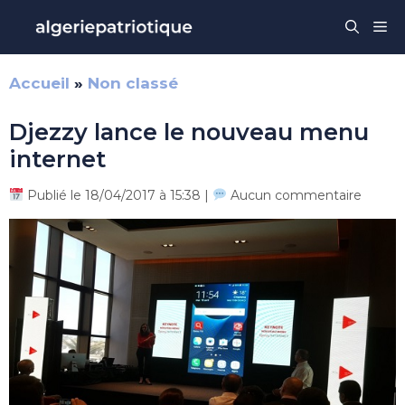
Aller
Me
au
contenu
Accueil
»
Non classé
Djezzy lance le nouveau menu
internet
Publié le 18/04/2017 à 15:38 |
Aucun commentaire