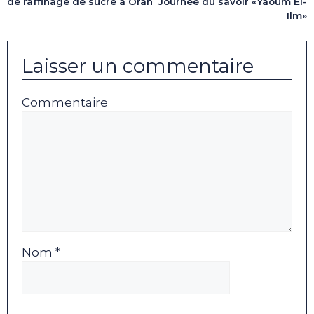
de raffinage de sucre à Oran
Journée du savoir «Yaoum El-
Ilm»
Laisser un commentaire
Commentaire
Nom *