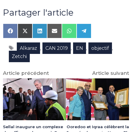
Partager l'article
Share
Share
Share
Share
Share
Share
on
on
on
on
on
on
Facebook
X
LinkedIn
Email
WhatsApp
Telegram
Étiquettes
(Twitter)
,
,
,
,
Alkaraz
CAN 2019
EN
objectif
Zetchi
Article précédent
Article suivant
Sellal inaugure un complexe
Ooredoo et Iqraa célèbrent la