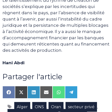
Le ralentissement du rythme de création de
sociétés s’explique par les incertitudes qui
règnent dans le pays, par l’absence de visibilité
quant à l’avenir, par aussi l’instabilité du cadre
juridique et la persistance de multiples blocages
à l’activité économique. Il y a aussi le manque
d’accompagnement financier par les banques
qui demeurent réticentes quant au financement
des activités de production.
Hani Abdi
Partager l'article
Share
Share
Share
Share
Share
Share
on
on
on
on
on
on
Facebook
X
LinkedIn
Email
WhatsApp
Telegram
Étiquettes
(Twitter)
,
,
,
,
Alger
ONS
Oran
secteur privé