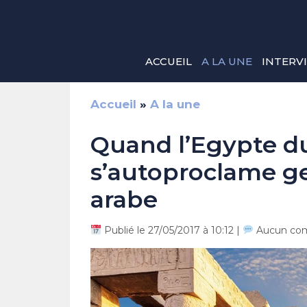
Aller
au
contenu
ACCUEIL
A LA UNE
INTERV
Accueil
»
A la une
Quand l’Egypte du
s’autoproclame 
arabe
Publié le 27/05/2017 à 10:12 |
Aucun co