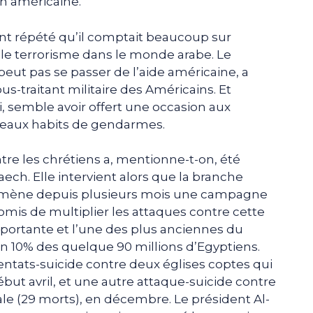
on américaine.
t répété qu’il comptait beaucoup sur
s le terrorisme dans le monde arabe. Le
peut pas se passer de l’aide américaine, a
s-traitant militaire des Américains. Et
i, semble avoir offert une occasion aux
veaux habits de gendarmes.
tre les chrétiens a, mentionne-t-on, été
ech. Elle intervient alors que la branche
e mène depuis plusieurs mois une campagne
omis de multiplier les attaques contre cette
ortante et l’une des plus anciennes du
n 10% des quelque 90 millions d’Egyptiens.
entats-suicide contre deux églises coptes qui
ébut avril, et une autre attaque-suicide contre
ale (29 morts), en décembre. Le président Al-