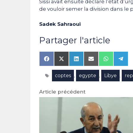
Sissi avait ensuite déclaré l’état d’u
de vouloir semer la division dans le p
Sadek Sahraoui
Partager l'article
Share
Share
Share
Share
Share
Shar
on
on
on
on
on
on
Facebook
X
LinkedIn
Email
WhatsAp
Tele
Étiquettes
coptes
egypte
Libye
rep
(Twitter)
,
,
,
Article précédent