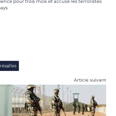
rgence pour trois mois et accusé les terroristes
ays.
e
p
gram
résailles
Article suivant