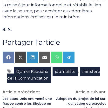
la mise à jour informationnelle et rétablit le lien
avec la source, pour accéder aux dernières
informations émises par le ministère.
R. N.
Partager l'article
Share
Share
Share
Share
Share
Share
on
on
on
on
on
on
Facebook
X
LinkedIn
Email
WhatsApp
Telegram
Étiquettes
(Twitter)
,
,
Djamel Kaouane
journaliste
ministère
de la Communication
Article précédent
Article suivant
Les Etats-Unis ont mené une
Adoption du projet de loi sur
frappe contre les Shebab en
l’utilisation du bracelet